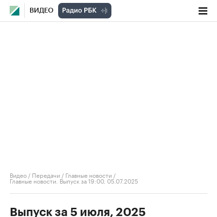
ВИДЕО
Видео
/
Передачи
/
Главные новости
/
Главные новости. Выпуск за 19:00, 05.07.2025
Выпуск за 5 июля, 2025