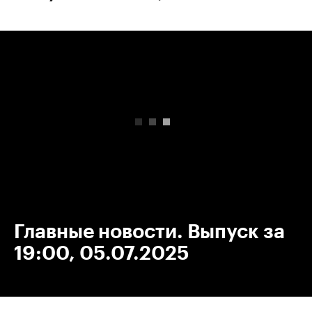
00:00
/
00:00
Главные новости. Выпуск за
19:00, 05.07.2025