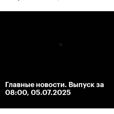
00:00
/
00:00
Главные новости. Выпуск за
08:00, 05.07.2025