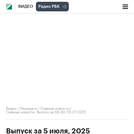
ВИДЕО
Видео
/
Передачи
/
Главные новости
/
Главные новости. Выпуск за 08:00, 05.07.2025
Выпуск за 5 июля, 2025