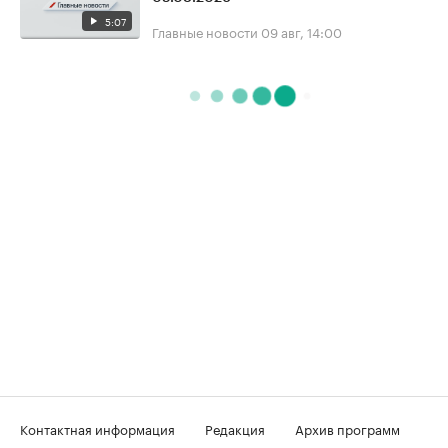
5:07
Главные новости
09 авг, 14:00
Контактная информация
Редакция
Архив программ