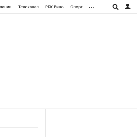
...
пании
Телеканал
РБК Вино
Спорт
ые проекты
Город
Стиль
Крипто
Спецпроекты СПб
логии и медиа
Финансы