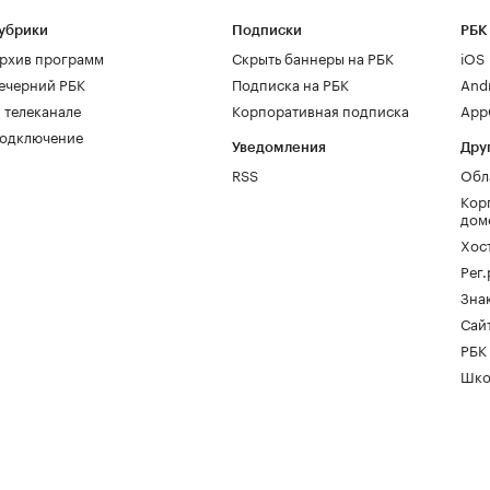
убрики
Подписки
РБК
рхив программ
Скрыть баннеры на РБК
iOS
ечерний РБК
Подписка на РБК
And
 телеканале
Корпоративная подписка
AppG
одключение
Уведомления
Дру
RSS
Обл
Кор
дом
Хос
Рег
Зна
Сайт
РБК
Шко