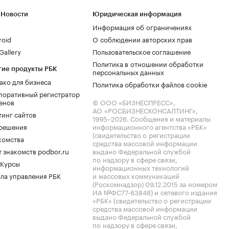
 Новости
Юридическая информация
Информация об ограничениях
roid
О соблюдении авторских прав
allery
Пользовательское соглашение
Политика в отношении обработки
гие продукты РБК
персональных данных
ако для бизнеса
Политика обработки файлов cookie
поративный регистратор
енов
© ООО «БИЗНЕСПРЕСС»,
АО «РОСБИЗНЕСКОНСАЛТИНГ»,
тинг сайтов
1995–2026
. Сообщения и материалы
.решения
информационного агентства «РБК»
(свидетельство о регистрации
комства
средства массовой информации
 знакомств podbor.ru
выдано Федеральной службой
по надзору в сфере связи,
 Курсы
информационных технологий
ла управления РБК
и массовых коммуникаций
(Роскомнадзор) 09.12.2015 за номером
ИА №ФС77-63848) и сетевого издания
«РБК» (свидетельство о регистрации
средства массовой информации
выдано Федеральной службой
по надзору в сфере связи,