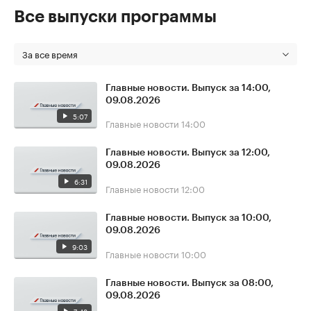
Все выпуски программы
За все время
Главные новости. Выпуск за 14:00,
09.08.2026
5:07
Главные новости
14:00
Главные новости. Выпуск за 12:00,
09.08.2026
6:31
Главные новости
12:00
Главные новости. Выпуск за 10:00,
09.08.2026
9:03
Главные новости
10:00
Главные новости. Выпуск за 08:00,
09.08.2026