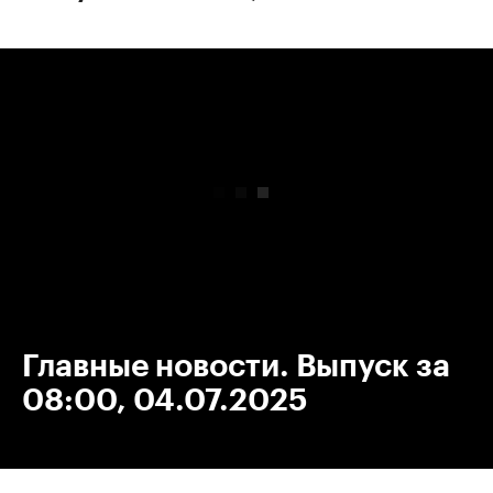
00:00
/
00:00
Главные новости. Выпуск за
08:00, 04.07.2025