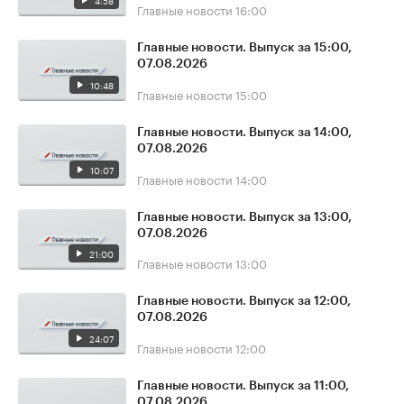
4:58
Главные новости
16:00
Главные новости. Выпуск за 15:00,
07.08.2026
10:48
Главные новости
15:00
Главные новости. Выпуск за 14:00,
07.08.2026
10:07
Главные новости
14:00
Главные новости. Выпуск за 13:00,
07.08.2026
21:00
Главные новости
13:00
Главные новости. Выпуск за 12:00,
07.08.2026
24:07
Главные новости
12:00
Главные новости. Выпуск за 11:00,
07.08.2026