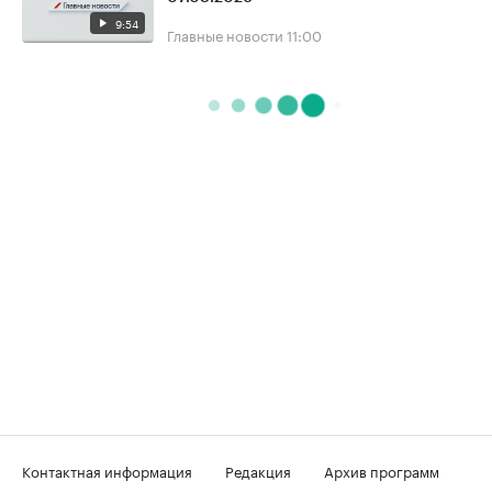
9:54
Главные новости
11:00
Контактная информация
Редакция
Архив программ