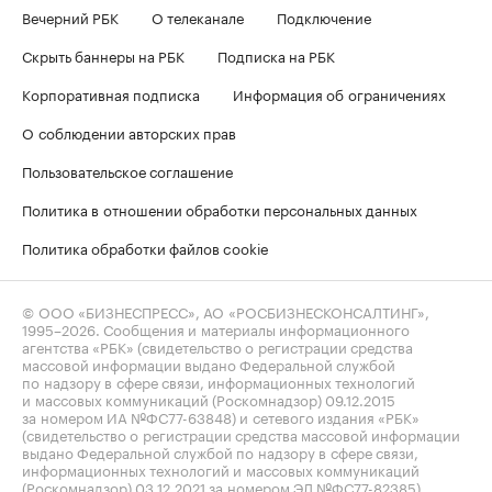
Вечерний РБК
О телеканале
Подключение
Скрыть баннеры на РБК
Подписка на РБК
Корпоративная подписка
Информация об ограничениях
О соблюдении авторских прав
Пользовательское соглашение
Политика в отношении обработки персональных данных
Политика обработки файлов cookie
© ООО «БИЗНЕСПРЕСС», АО «РОСБИЗНЕСКОНСАЛТИНГ»,
1995–2026
. Сообщения и материалы информационного
агентства «РБК» (свидетельство о регистрации средства
массовой информации выдано Федеральной службой
по надзору в сфере связи, информационных технологий
и массовых коммуникаций (Роскомнадзор) 09.12.2015
за номером ИА №ФС77-63848) и сетевого издания «РБК»
(свидетельство о регистрации средства массовой информации
выдано Федеральной службой по надзору в сфере связи,
информационных технологий и массовых коммуникаций
(Роскомнадзор) 03.12.2021 за номером ЭЛ №ФС77-82385)