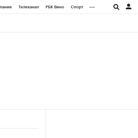
...
пании
Телеканал
РБК Вино
Спорт
ые проекты
Город
Стиль
Крипто
Спецпроекты СПб
логии и медиа
Финансы