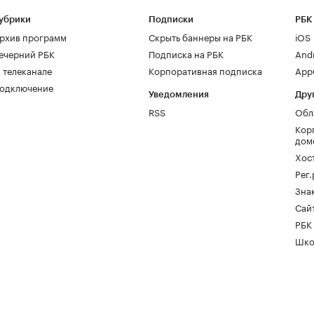
убрики
Подписки
РБК
рхив программ
Скрыть баннеры на РБК
iOS
ечерний РБК
Подписка на РБК
And
 телеканале
Корпоративная подписка
AppG
одключение
Уведомления
Дру
RSS
Обл
Кор
дом
Хос
Рег
Зна
Сайт
РБК
Шко