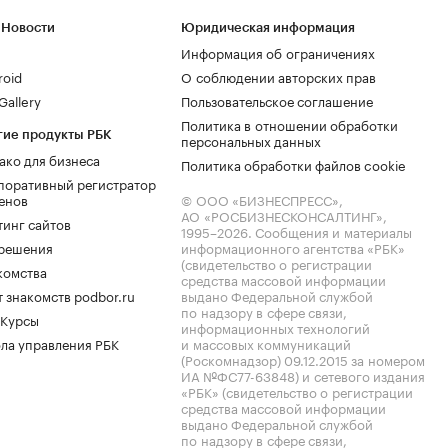
 Новости
Юридическая информация
Информация об ограничениях
roid
О соблюдении авторских прав
allery
Пользовательское соглашение
Политика в отношении обработки
гие продукты РБК
персональных данных
ако для бизнеса
Политика обработки файлов cookie
поративный регистратор
енов
© ООО «БИЗНЕСПРЕСС»,
АО «РОСБИЗНЕСКОНСАЛТИНГ»,
тинг сайтов
1995–2026
. Сообщения и материалы
.решения
информационного агентства «РБК»
(свидетельство о регистрации
комства
средства массовой информации
 знакомств podbor.ru
выдано Федеральной службой
по надзору в сфере связи,
 Курсы
информационных технологий
ла управления РБК
и массовых коммуникаций
(Роскомнадзор) 09.12.2015 за номером
ИА №ФС77-63848) и сетевого издания
«РБК» (свидетельство о регистрации
средства массовой информации
выдано Федеральной службой
по надзору в сфере связи,