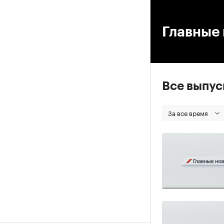
00
Главные 
Все выпу
За все время