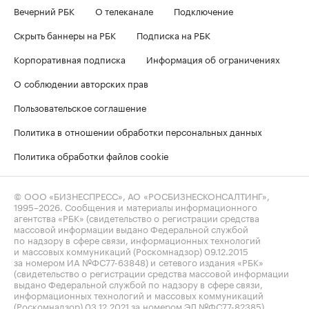
Вечерний РБК
О телеканале
Подключение
Скрыть баннеры на РБК
Подписка на РБК
Корпоративная подписка
Информация об ограничениях
О соблюдении авторских прав
Пользовательское соглашение
Политика в отношении обработки персональных данных
Политика обработки файлов cookie
© ООО «БИЗНЕСПРЕСС», АО «РОСБИЗНЕСКОНСАЛТИНГ»,
1995–2026
. Сообщения и материалы информационного
агентства «РБК» (свидетельство о регистрации средства
массовой информации выдано Федеральной службой
по надзору в сфере связи, информационных технологий
и массовых коммуникаций (Роскомнадзор) 09.12.2015
за номером ИА №ФС77-63848) и сетевого издания «РБК»
(свидетельство о регистрации средства массовой информации
выдано Федеральной службой по надзору в сфере связи,
информационных технологий и массовых коммуникаций
(Роскомнадзор) 03.12.2021 за номером ЭЛ №ФС77-82385)