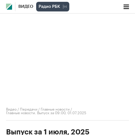
ВИДЕО
Видео
/
Передачи
/
Главные новости
/
Главные новости. Выпуск за 09:00, 01.07.2025
Выпуск за 1 июля, 2025