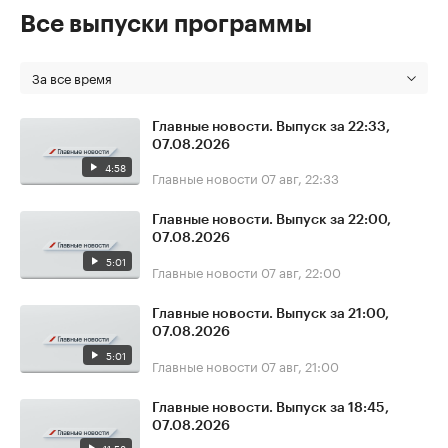
Все выпуски программы
За все время
Главные новости. Выпуск за 22:33,
07.08.2026
4:58
Главные новости
07 авг, 22:33
Главные новости. Выпуск за 22:00,
07.08.2026
5:01
Главные новости
07 авг, 22:00
Главные новости. Выпуск за 21:00,
07.08.2026
5:01
Главные новости
07 авг, 21:00
Главные новости. Выпуск за 18:45,
07.08.2026