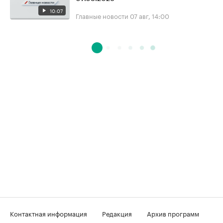
10:07
Главные новости
07 авг, 14:00
Контактная информация
Редакция
Архив программ