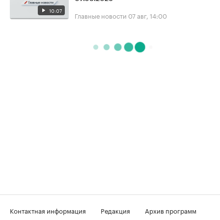
10:07
Главные новости
07 авг, 14:00
Контактная информация
Редакция
Архив программ