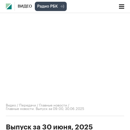
ВИДЕО
Видео
/
Передачи
/
Главные новости
/
Главные новости. Выпуск за 09:00, 30.06.2025
Выпуск за 30 июня, 2025