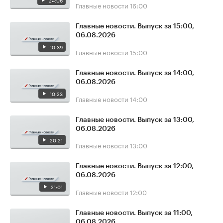
24:06
Главные новости
16:00
Главные новости. Выпуск за 15:00,
06.08.2026
10:39
Главные новости
15:00
Главные новости. Выпуск за 14:00,
06.08.2026
10:23
Главные новости
14:00
Главные новости. Выпуск за 13:00,
06.08.2026
20:21
Главные новости
13:00
Главные новости. Выпуск за 12:00,
06.08.2026
21:01
Главные новости
12:00
Главные новости. Выпуск за 11:00,
06.08.2026