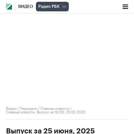
ВИДЕО
Видео
/
Передачи
/
Главные новости
/
Главные новости. Выпуск за 18:00, 25.06.2025
Выпуск за 25 июня, 2025