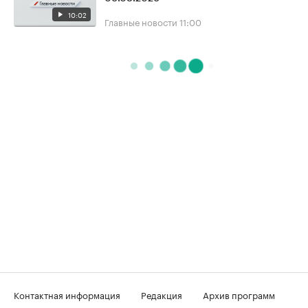
10:02
Главные новости
11:00
Контактная информация
Редакция
Архив программ