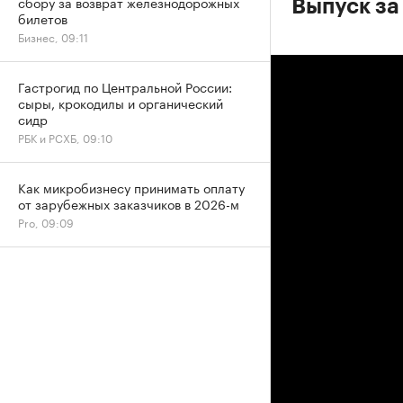
сбору за возврат железнодорожных
Выпуск за
билетов
Бизнес, 09:11
Гастрогид по Центральной России:
сыры, крокодилы и органический
сидр
РБК и РСХБ, 09:10
Как микробизнесу принимать оплату
от зарубежных заказчиков в 2026-м
Pro, 09:09