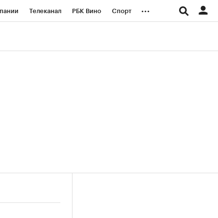
...
пании
Телеканал
РБК Вино
Спорт
ые проекты
Город
Стиль
Крипто
Спецпроекты СПб
логии и медиа
Финансы