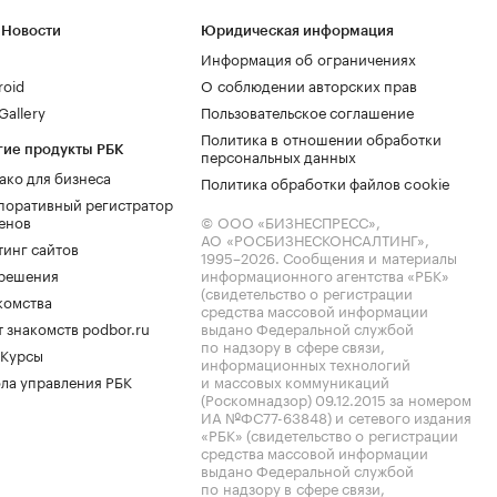
 Новости
Юридическая информация
Информация об ограничениях
roid
О соблюдении авторских прав
allery
Пользовательское соглашение
Политика в отношении обработки
гие продукты РБК
персональных данных
ако для бизнеса
Политика обработки файлов cookie
поративный регистратор
енов
© ООО «БИЗНЕСПРЕСС»,
АО «РОСБИЗНЕСКОНСАЛТИНГ»,
тинг сайтов
1995–2026
. Сообщения и материалы
.решения
информационного агентства «РБК»
(свидетельство о регистрации
комства
средства массовой информации
 знакомств podbor.ru
выдано Федеральной службой
по надзору в сфере связи,
 Курсы
информационных технологий
ла управления РБК
и массовых коммуникаций
(Роскомнадзор) 09.12.2015 за номером
ИА №ФС77-63848) и сетевого издания
«РБК» (свидетельство о регистрации
средства массовой информации
выдано Федеральной службой
по надзору в сфере связи,