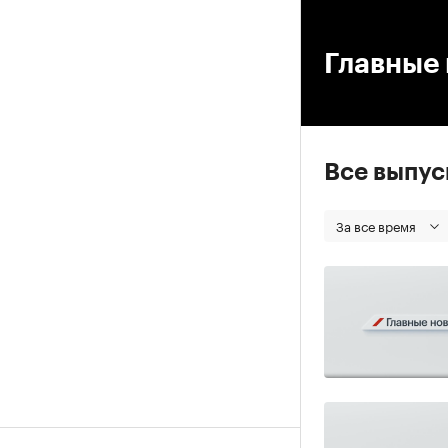
00
Главные 
Все выпу
За все время