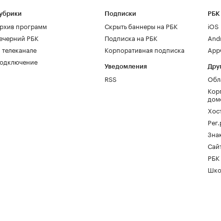
убрики
Подписки
РБК
рхив программ
Скрыть баннеры на РБК
iOS
ечерний РБК
Подписка на РБК
And
 телеканале
Корпоративная подписка
AppG
одключение
Уведомления
Дру
RSS
Обл
Кор
дом
Хос
Рег
Зна
Сайт
РБК
Шко