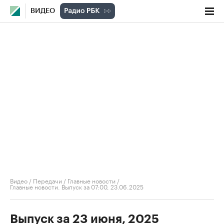
ВИДЕО
Видео
/
Передачи
/
Главные новости
/
Главные новости. Выпуск за 07:00, 23.06.2025
Выпуск за 23 июня, 2025