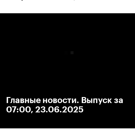
00:00
/
00:00
Главные новости. Выпуск за
07:00, 23.06.2025