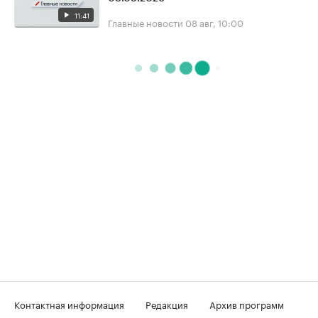
11:41
Главные новости
08 авг, 10:00
Контактная информация
Редакция
Архив программ