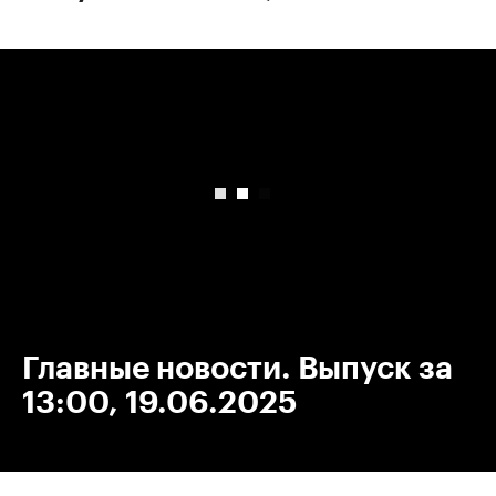
00:00
/
00:00
Главные новости. Выпуск за
13:00, 19.06.2025