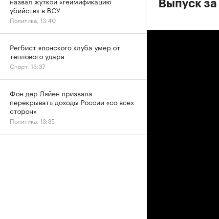
назвал жуткой «геймификацию
Выпуск за
убийств» в ВСУ
Политика, 13:40
Регбист японского клуба умер от
теплового удара
Спорт, 13:37
Фон дер Ляйен призвала
перекрывать доходы России «со всех
сторон»
Политика, 13:35