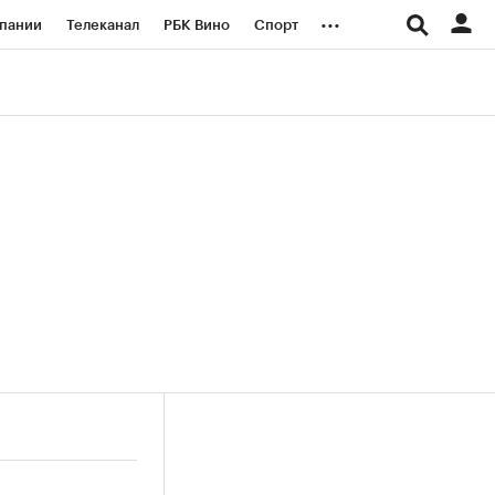
...
пании
Телеканал
РБК Вино
Спорт
ые проекты
Город
Стиль
Крипто
Спецпроекты СПб
логии и медиа
Финансы