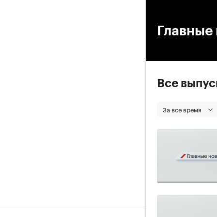
00
Главные 
Все выпу
За все время