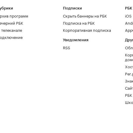
убрики
Подписки
РБК
рхив программ
Скрыть баннеры на РБК
iOS
ечерний РБК
Подписка на РБК
And
 телеканале
Корпоративная подписка
AppG
одключение
Уведомления
Дру
RSS
Обл
Кор
дом
Хос
Рег
Зна
Сайт
РБК
Шко