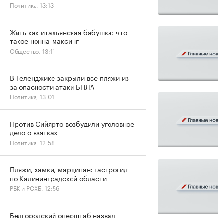
Политика, 13:13
Жить как итальянская бабушка: что
такое нонна-максинг
Общество, 13:11
В Геленджике закрыли все пляжи из-
за опасности атаки БПЛА
Политика, 13:01
Против Сийярто возбудили уголовное
дело о взятках
Политика, 12:58
Пляжи, замки, марципан: гастрогид
по Калининградской области
РБК и РСХБ, 12:56
Белгородский оперштаб назвал