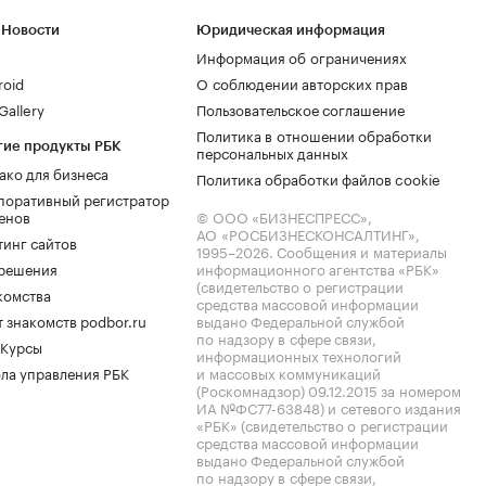
 Новости
Юридическая информация
Информация об ограничениях
roid
О соблюдении авторских прав
allery
Пользовательское соглашение
Политика в отношении обработки
гие продукты РБК
персональных данных
ако для бизнеса
Политика обработки файлов cookie
поративный регистратор
енов
© ООО «БИЗНЕСПРЕСС»,
АО «РОСБИЗНЕСКОНСАЛТИНГ»,
тинг сайтов
1995–2026
. Сообщения и материалы
.решения
информационного агентства «РБК»
(свидетельство о регистрации
комства
средства массовой информации
 знакомств podbor.ru
выдано Федеральной службой
по надзору в сфере связи,
 Курсы
информационных технологий
ла управления РБК
и массовых коммуникаций
(Роскомнадзор) 09.12.2015 за номером
ИА №ФС77-63848) и сетевого издания
«РБК» (свидетельство о регистрации
средства массовой информации
выдано Федеральной службой
по надзору в сфере связи,