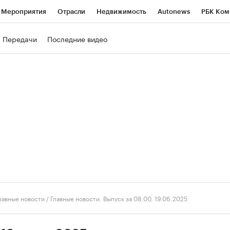
Мероприятия
Отрасли
Недвижимость
Autonews
РБК Ком
ние
РБК Курсы
РБК Life
Тренды
Визионеры
Национальн
Передачи
Последние видео
б
Исследования
Кредитные рейтинги
Франшизы
Газета
роверка контрагентов
Политика
Экономика
Бизнес
Техно
лавные новости
/
Главные новости. Выпуск за 08:00, 19.06.2025