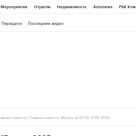
Мероприятия
Отрасли
Недвижимость
Autonews
РБК Ком
ние
РБК Курсы
РБК Life
Тренды
Визионеры
Национальн
Передачи
Последние видео
б
Исследования
Кредитные рейтинги
Франшизы
Газета
роверка контрагентов
Политика
Экономика
Бизнес
Техно
лавные новости
/
Главные новости. Выпуск за 16:00, 17.06.2025