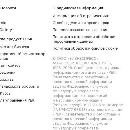
 Новости
Юридическая информация
Информация об ограничениях
roid
О соблюдении авторских прав
allery
Пользовательское соглашение
Политика в отношении обработки
гие продукты РБК
персональных данных
ако для бизнеса
Политика обработки файлов cookie
поративный регистратор
енов
© ООО «БИЗНЕСПРЕСС»,
АО «РОСБИЗНЕСКОНСАЛТИНГ»,
тинг сайтов
1995–2026
. Сообщения и материалы
.решения
информационного агентства «РБК»
(свидетельство о регистрации
комства
средства массовой информации
 знакомств podbor.ru
выдано Федеральной службой
по надзору в сфере связи,
 Курсы
информационных технологий
ла управления РБК
и массовых коммуникаций
(Роскомнадзор) 09.12.2015 за номером
ИА №ФС77-63848) и сетевого издания
«РБК» (свидетельство о регистрации
средства массовой информации
выдано Федеральной службой
по надзору в сфере связи,