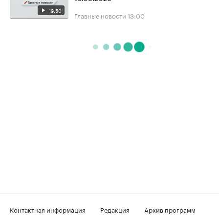
19:50
Главные новости
13:00
Контактная информация
Редакция
Архив программ