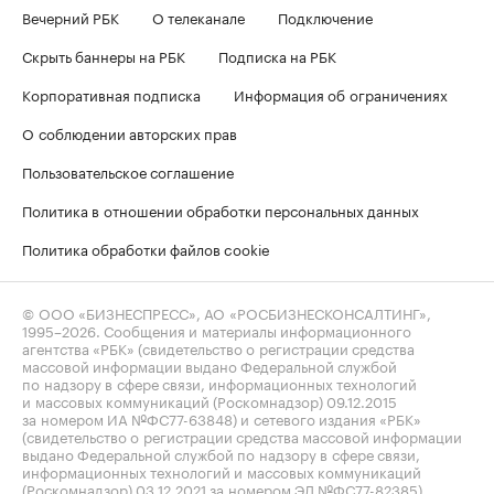
Вечерний РБК
О телеканале
Подключение
Скрыть баннеры на РБК
Подписка на РБК
Корпоративная подписка
Информация об ограничениях
О соблюдении авторских прав
Пользовательское соглашение
Политика в отношении обработки персональных данных
Политика обработки файлов cookie
© ООО «БИЗНЕСПРЕСС», АО «РОСБИЗНЕСКОНСАЛТИНГ»,
1995–2026
. Сообщения и материалы информационного
агентства «РБК» (свидетельство о регистрации средства
массовой информации выдано Федеральной службой
по надзору в сфере связи, информационных технологий
и массовых коммуникаций (Роскомнадзор) 09.12.2015
за номером ИА №ФС77-63848) и сетевого издания «РБК»
(свидетельство о регистрации средства массовой информации
выдано Федеральной службой по надзору в сфере связи,
информационных технологий и массовых коммуникаций
(Роскомнадзор) 03.12.2021 за номером ЭЛ №ФС77-82385)