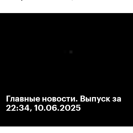
00:00
/
00:00
Главные новости. Выпуск за
22:34, 10.06.2025