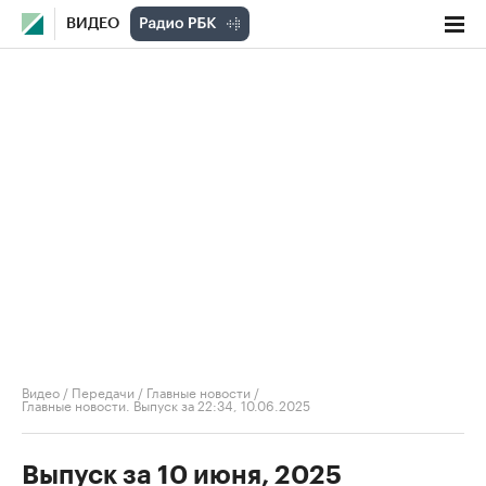
ВИДЕО
Видео
/
Передачи
/
Главные новости
/
Главные новости. Выпуск за 22:34, 10.06.2025
Выпуск за 10 июня, 2025