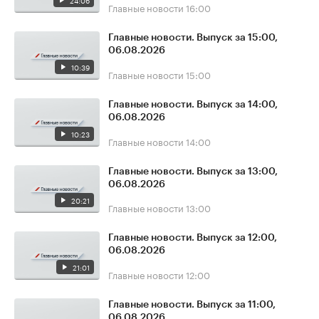
24:06
Главные новости
16:00
Главные новости. Выпуск за 15:00,
06.08.2026
10:39
Главные новости
15:00
Главные новости. Выпуск за 14:00,
06.08.2026
10:23
Главные новости
14:00
Главные новости. Выпуск за 13:00,
06.08.2026
20:21
Главные новости
13:00
Главные новости. Выпуск за 12:00,
06.08.2026
21:01
Главные новости
12:00
Главные новости. Выпуск за 11:00,
06.08.2026