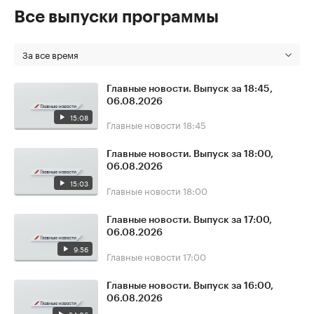
Все выпуски программы
За все время
Главные новости. Выпуск за 18:45,
06.08.2026
15:08
Главные новости
18:45
Главные новости. Выпуск за 18:00,
06.08.2026
15:03
Главные новости
18:00
Главные новости. Выпуск за 17:00,
06.08.2026
9:56
Главные новости
17:00
Главные новости. Выпуск за 16:00,
06.08.2026