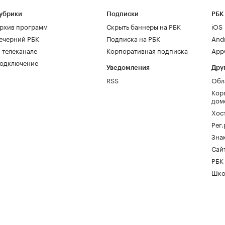
убрики
Подписки
РБК
рхив программ
Скрыть баннеры на РБК
iOS
ечерний РБК
Подписка на РБК
And
 телеканале
Корпоративная подписка
AppG
одключение
Уведомления
Дру
RSS
Обл
Кор
дом
Хос
Рег
Зна
Сайт
РБК
Шко