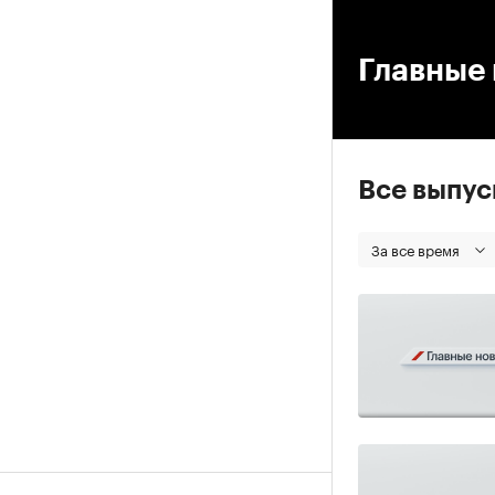
00
Главные 
Все выпу
За все время