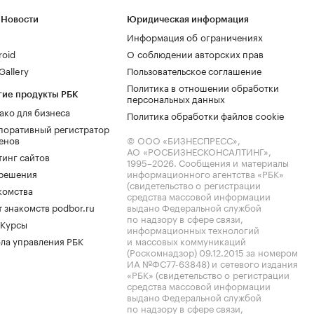
 Новости
Юридическая информация
Информация об ограничениях
roid
О соблюдении авторских прав
allery
Пользовательское соглашение
Политика в отношении обработки
гие продукты РБК
персональных данных
ако для бизнеса
Политика обработки файлов cookie
поративный регистратор
енов
© ООО «БИЗНЕСПРЕСС»,
АО «РОСБИЗНЕСКОНСАЛТИНГ»,
тинг сайтов
1995–2026
. Сообщения и материалы
.решения
информационного агентства «РБК»
(свидетельство о регистрации
комства
средства массовой информации
 знакомств podbor.ru
выдано Федеральной службой
по надзору в сфере связи,
 Курсы
информационных технологий
ла управления РБК
и массовых коммуникаций
(Роскомнадзор) 09.12.2015 за номером
ИА №ФС77-63848) и сетевого издания
«РБК» (свидетельство о регистрации
средства массовой информации
выдано Федеральной службой
по надзору в сфере связи,