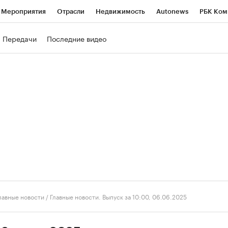
Мероприятия
Отрасли
Недвижимость
Autonews
РБК Ком
ние
РБК Курсы
РБК Life
Тренды
Визионеры
Национальн
Передачи
Последние видео
б
Исследования
Кредитные рейтинги
Франшизы
Газета
роверка контрагентов
Политика
Экономика
Бизнес
Техно
лавные новости
/
Главные новости. Выпуск за 10:00, 06.06.2025