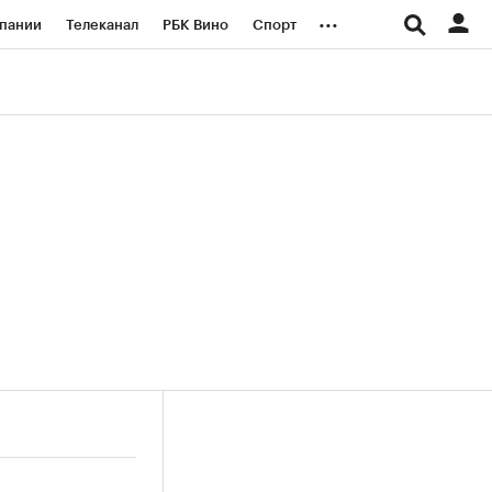
...
пании
Телеканал
РБК Вино
Спорт
ые проекты
Город
Стиль
Крипто
Спецпроекты СПб
логии и медиа
Финансы