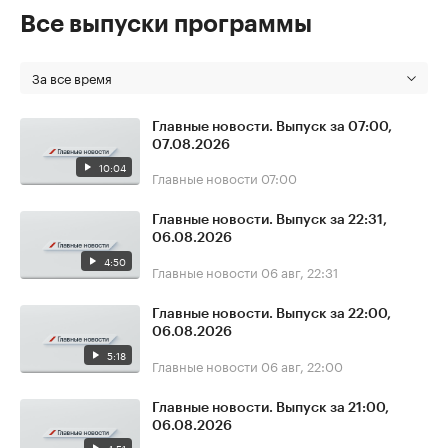
Все выпуски программы
За все время
Главные новости. Выпуск за 07:00,
07.08.2026
10:04
Главные новости
07:00
Главные новости. Выпуск за 22:31,
06.08.2026
4:50
Главные новости
06 авг, 22:31
Главные новости. Выпуск за 22:00,
06.08.2026
5:18
Главные новости
06 авг, 22:00
Главные новости. Выпуск за 21:00,
06.08.2026