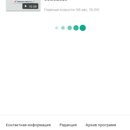
10:39
Главные новости
06 авг, 15:00
Контактная информация
Редакция
Архив программ