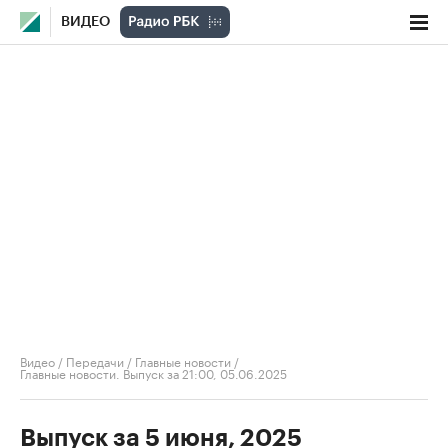
ВИДЕО
Видео
/
Передачи
/
Главные новости
/
Главные новости. Выпуск за 21:00, 05.06.2025
Выпуск за 5 июня, 2025