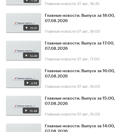
11:58
Главные новости
07 авг, 18:45
Главные новости. Выпуск за 18:00,
07.08.2026
15:01
Главные новости
07 авг, 18:00
Главные новости. Выпуск за 17:00,
07.08.2026
14:49
Главные новости
07 авг, 17:00
Главные новости. Выпуск за 16:00,
07.08.2026
4:58
Главные новости
07 авг, 16:00
Главные новости. Выпуск за 15:00,
07.08.2026
10:48
Главные новости
07 авг, 15:00
Главные новости. Выпуск за 14:00,
07.08.2026