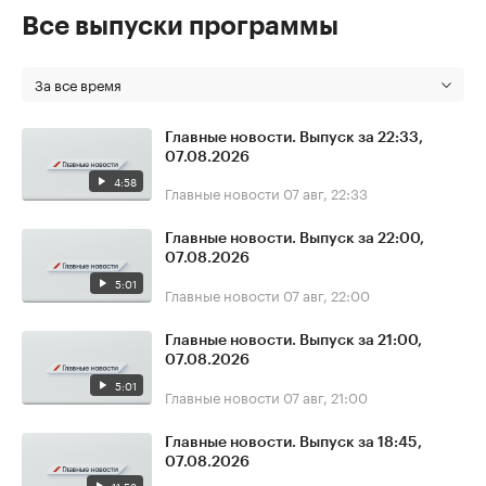
Все выпуски программы
За все время
Главные новости. Выпуск за 22:33,
07.08.2026
4:58
Главные новости
07 авг, 22:33
Главные новости. Выпуск за 22:00,
07.08.2026
5:01
Главные новости
07 авг, 22:00
Главные новости. Выпуск за 21:00,
07.08.2026
5:01
Главные новости
07 авг, 21:00
Главные новости. Выпуск за 18:45,
07.08.2026