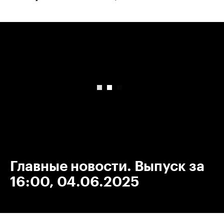
00:00
/
00:00
Главные новости. Выпуск за
16:00, 04.06.2025