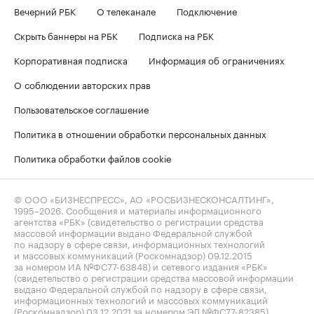
Вечерний РБК
О телеканале
Подключение
Скрыть баннеры на РБК
Подписка на РБК
Корпоративная подписка
Информация об ограничениях
О соблюдении авторских прав
Пользовательское соглашение
Политика в отношении обработки персональных данных
Политика обработки файлов cookie
© ООО «БИЗНЕСПРЕСС», АО «РОСБИЗНЕСКОНСАЛТИНГ»,
1995–2026
. Сообщения и материалы информационного
агентства «РБК» (свидетельство о регистрации средства
массовой информации выдано Федеральной службой
по надзору в сфере связи, информационных технологий
и массовых коммуникаций (Роскомнадзор) 09.12.2015
за номером ИА №ФС77-63848) и сетевого издания «РБК»
(свидетельство о регистрации средства массовой информации
выдано Федеральной службой по надзору в сфере связи,
информационных технологий и массовых коммуникаций
(Роскомнадзор) 03.12.2021 за номером ЭЛ №ФС77-82385)