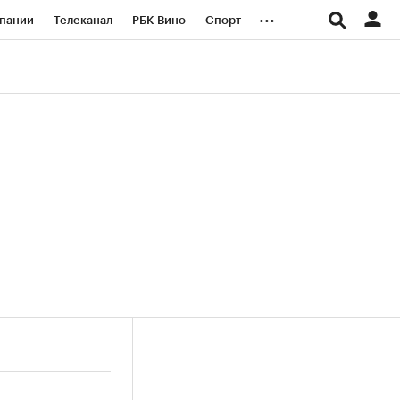
...
пании
Телеканал
РБК Вино
Спорт
ые проекты
Город
Стиль
Крипто
Спецпроекты СПб
логии и медиа
Финансы