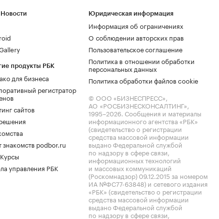
 Новости
Юридическая информация
Информация об ограничениях
roid
О соблюдении авторских прав
allery
Пользовательское соглашение
Политика в отношении обработки
гие продукты РБК
персональных данных
ако для бизнеса
Политика обработки файлов cookie
поративный регистратор
енов
© ООО «БИЗНЕСПРЕСС»,
АО «РОСБИЗНЕСКОНСАЛТИНГ»,
тинг сайтов
1995–2026
. Сообщения и материалы
.решения
информационного агентства «РБК»
(свидетельство о регистрации
комства
средства массовой информации
 знакомств podbor.ru
выдано Федеральной службой
по надзору в сфере связи,
 Курсы
информационных технологий
ла управления РБК
и массовых коммуникаций
(Роскомнадзор) 09.12.2015 за номером
ИА №ФС77-63848) и сетевого издания
«РБК» (свидетельство о регистрации
средства массовой информации
выдано Федеральной службой
по надзору в сфере связи,