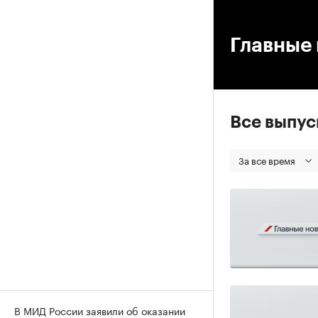
00
Главные 
Все выпу
За все время
В МИД России заявили об оказании