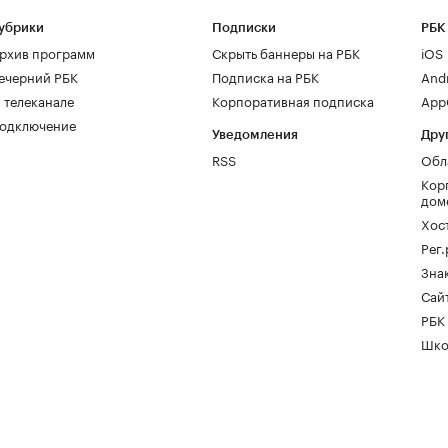
убрики
Подписки
РБК
рхив программ
Скрыть баннеры на РБК
iOS
ечерний РБК
Подписка на РБК
And
 телеканале
Корпоративная подписка
AppG
одключение
Уведомления
Дру
RSS
Обл
Кор
дом
Хос
Рег
Зна
Сайт
РБК
Шко