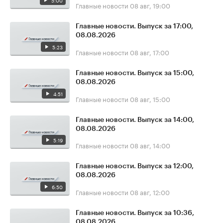
5:00
Главные новости
08 авг, 19:00
Главные новости. Выпуск за 17:00,
08.08.2026
5:23
Главные новости
08 авг, 17:00
Главные новости. Выпуск за 15:00,
08.08.2026
4:51
Главные новости
08 авг, 15:00
Главные новости. Выпуск за 14:00,
08.08.2026
5:19
Главные новости
08 авг, 14:00
Главные новости. Выпуск за 12:00,
08.08.2026
6:50
Главные новости
08 авг, 12:00
Главные новости. Выпуск за 10:36,
08.08.2026