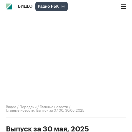
ВИДЕО
Видео
/
Передачи
/
Главные новости
/
Главные новости. Выпуск за 07:00, 30.05.2025
Выпуск за 30 мая, 2025