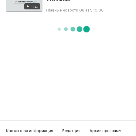
11:43
Главные новости
08 авг, 10:36
Контактная информация
Редакция
Архив программ