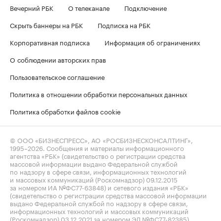
Вечерний РБК
О телеканале
Подключение
Скрыть баннеры на РБК
Подписка на РБК
Корпоративная подписка
Информация об ограничениях
О соблюдении авторских прав
Пользовательское соглашение
Политика в отношении обработки персональных данных
Политика обработки файлов cookie
© ООО «БИЗНЕСПРЕСС», АО «РОСБИЗНЕСКОНСАЛТИНГ»,
1995–2026
. Сообщения и материалы информационного
агентства «РБК» (свидетельство о регистрации средства
массовой информации выдано Федеральной службой
по надзору в сфере связи, информационных технологий
и массовых коммуникаций (Роскомнадзор) 09.12.2015
за номером ИА №ФС77-63848) и сетевого издания «РБК»
(свидетельство о регистрации средства массовой информации
выдано Федеральной службой по надзору в сфере связи,
информационных технологий и массовых коммуникаций
(Роскомнадзор) 03.12.2021 за номером ЭЛ №ФС77-82385)