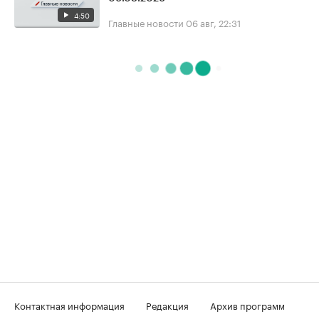
4:50
Главные новости
06 авг, 22:31
Контактная информация
Редакция
Архив программ