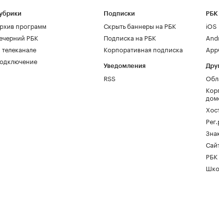
убрики
Подписки
РБК
рхив программ
Скрыть баннеры на РБК
iOS
ечерний РБК
Подписка на РБК
And
 телеканале
Корпоративная подписка
AppG
одключение
Уведомления
Дру
RSS
Обл
Кор
дом
Хос
Рег
Зна
Сайт
РБК
Шко