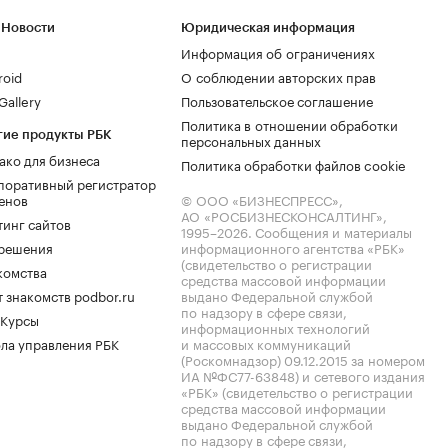
 Новости
Юридическая информация
Информация об ограничениях
roid
О соблюдении авторских прав
allery
Пользовательское соглашение
Политика в отношении обработки
гие продукты РБК
персональных данных
ако для бизнеса
Политика обработки файлов cookie
поративный регистратор
енов
© ООО «БИЗНЕСПРЕСС»,
АО «РОСБИЗНЕСКОНСАЛТИНГ»,
тинг сайтов
1995–2026
. Сообщения и материалы
.решения
информационного агентства «РБК»
(свидетельство о регистрации
комства
средства массовой информации
 знакомств podbor.ru
выдано Федеральной службой
по надзору в сфере связи,
 Курсы
информационных технологий
ла управления РБК
и массовых коммуникаций
(Роскомнадзор) 09.12.2015 за номером
ИА №ФС77-63848) и сетевого издания
«РБК» (свидетельство о регистрации
средства массовой информации
выдано Федеральной службой
по надзору в сфере связи,