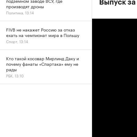
подземном заводе ВСУ, где
Выпуск за
производят дроны
Политика, 13:14
FIVB не накажет Россию за отказ
ехать на чемпионат мира в Польшу
Спорт, 13:14
Кто такой косовар Мирлинд Даку и
почему фанаты «Спартака» ему не
рады
РБК, 13:10