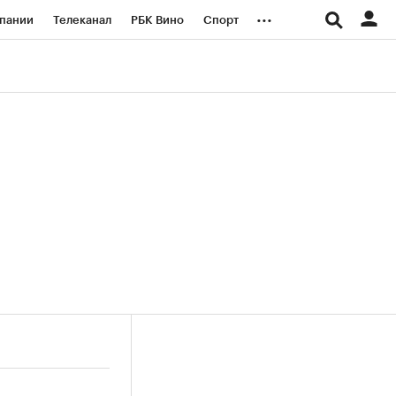
...
пании
Телеканал
РБК Вино
Спорт
ые проекты
Город
Стиль
Крипто
Спецпроекты СПб
логии и медиа
Финансы