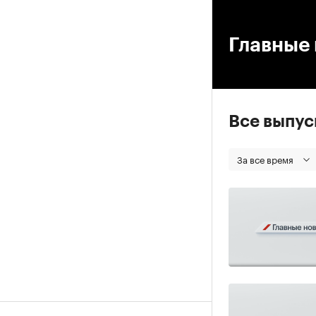
00
Главные 
Все выпу
За все время