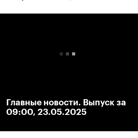
00:00
/
00:00
Главные новости. Выпуск за
09:00, 23.05.2025