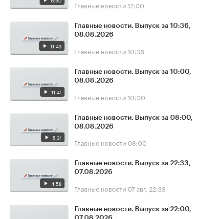
6:50
Главные новости
12:00
Главные новости. Выпуск за 10:36,
08.08.2026
11:43
Главные новости
10:36
Главные новости. Выпуск за 10:00,
08.08.2026
11:41
Главные новости
10:00
Главные новости. Выпуск за 08:00,
08.08.2026
5:31
Главные новости
08:00
Главные новости. Выпуск за 22:33,
07.08.2026
4:58
Главные новости
07 авг, 22:33
Главные новости. Выпуск за 22:00,
07.08.2026