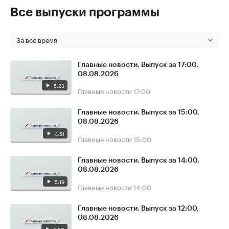
Все выпуски программы
За все время
Главные новости. Выпуск за 17:00,
08.08.2026
5:23
Главные новости
17:00
Главные новости. Выпуск за 15:00,
08.08.2026
4:51
Главные новости
15:00
Главные новости. Выпуск за 14:00,
08.08.2026
5:19
Главные новости
14:00
Главные новости. Выпуск за 12:00,
08.08.2026