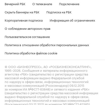
Вечерний РБК
О телеканале
Подключение
Скрыть баннеры на РБК
Подписка на РБК
Корпоративная подписка
Информация об ограничениях
О соблюдении авторских прав
Пользовательское соглашение
Политика в отношении обработки персональных данных
Политика обработки файлов cookie
© ООО «БИЗНЕСПРЕСС», АО «РОСБИЗНЕСКОНСАЛТИНГ»,
1995–2026
. Сообщения и материалы информационного
агентства «РБК» (свидетельство о регистрации средства
массовой информации выдано Федеральной службой
по надзору в сфере связи, информационных технологий
и массовых коммуникаций (Роскомнадзор) 09.12.2015
за номером ИА №ФС77-63848) и сетевого издания «РБК»
(свидетельство о регистрации средства массовой информации
выдано Федеральной службой по надзору в сфере связи,
информационных технологий и массовых коммуникаций
(Роскомнадзор) 03.12.2021 за номером ЭЛ №ФС77-82385)