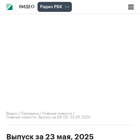
ВИДЕО
Видео
/
Передачи
/
Главные новости
/
Главные новости. Выпуск за 09:00, 23.05.2025
Выпуск за 23 мая, 2025