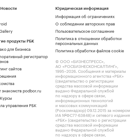
 Новости
Юридическая информация
Информация об ограничениях
roid
О соблюдении авторских прав
allery
Пользовательское соглашение
Политика в отношении обработки
гие продукты РБК
персональных данных
ако для бизнеса
Политика обработки файлов cookie
поративный регистратор
енов
© ООО «БИЗНЕСПРЕСС»,
АО «РОСБИЗНЕСКОНСАЛТИНГ»,
тинг сайтов
1995–2026
. Сообщения и материалы
.решения
информационного агентства «РБК»
(свидетельство о регистрации
комства
средства массовой информации
 знакомств podbor.ru
выдано Федеральной службой
по надзору в сфере связи,
 Курсы
информационных технологий
ла управления РБК
и массовых коммуникаций
(Роскомнадзор) 09.12.2015 за номером
ИА №ФС77-63848) и сетевого издания
«РБК» (свидетельство о регистрации
средства массовой информации
выдано Федеральной службой
по надзору в сфере связи,