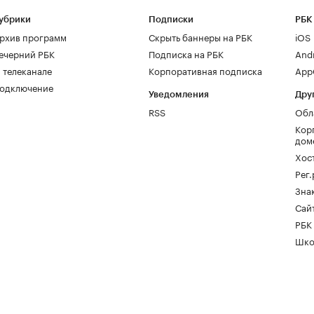
убрики
Подписки
РБК
рхив программ
Скрыть баннеры на РБК
iOS
ечерний РБК
Подписка на РБК
And
 телеканале
Корпоративная подписка
AppG
одключение
Уведомления
Дру
RSS
Обл
Кор
дом
Хос
Рег
Зна
Сайт
РБК
Шко