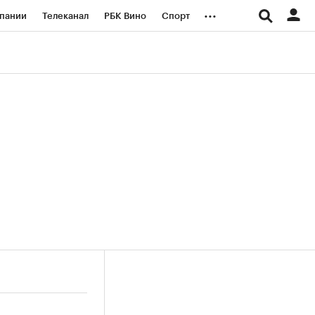
...
пании
Телеканал
РБК Вино
Спорт
ые проекты
Город
Стиль
Крипто
Спецпроекты СПб
логии и медиа
Финансы