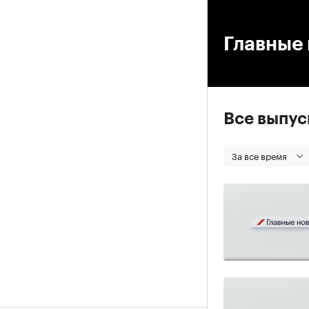
00
Главные 
Все выпу
За все время