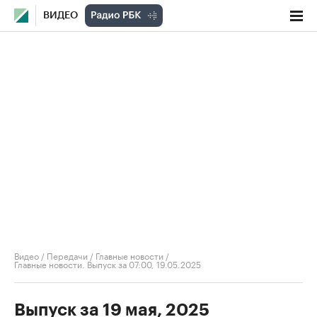
ВИДЕО
Видео
/
Передачи
/
Главные новости
/
Главные новости. Выпуск за 07:00, 19.05.2025
Выпуск за 19 мая, 2025