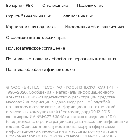
Вечерний РБК
О телеканале
Подключение
Скрыть баннеры на РБК
Подписка на РБК
Корпоративная подписка
Информация об ограничениях
О соблюдении авторских прав
Пользовательское соглашение
Политика в отношении обработки персональных данных
Политика обработки файлов cookie
© ООО «БИЗНЕСПРЕСС», АО «РОСБИЗНЕСКОНСАЛТИНГ»,
1995–2026
. Сообщения и материалы информационного
агентства «РБК» (свидетельство о регистрации средства
массовой информации выдано Федеральной службой
по надзору в сфере связи, информационных технологий
и массовых коммуникаций (Роскомнадзор) 09.12.2015
за номером ИА №ФС77-63848) и сетевого издания «РБК»
(свидетельство о регистрации средства массовой информации
выдано Федеральной службой по надзору в сфере связи,
информационных технологий и массовых коммуникаций
(Роскомнадзор) 03.12.2021 за номером ЭЛ №ФС77-82385)