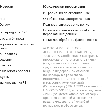
 Новости
Юридическая информация
Информация об ограничениях
roid
О соблюдении авторских прав
allery
Пользовательское соглашение
Политика в отношении обработки
гие продукты РБК
персональных данных
ако для бизнеса
Политика обработки файлов cookie
поративный регистратор
енов
© ООО «БИЗНЕСПРЕСС»,
АО «РОСБИЗНЕСКОНСАЛТИНГ»,
тинг сайтов
1995–2026
. Сообщения и материалы
.решения
информационного агентства «РБК»
(свидетельство о регистрации
комства
средства массовой информации
 знакомств podbor.ru
выдано Федеральной службой
по надзору в сфере связи,
 Курсы
информационных технологий
ла управления РБК
и массовых коммуникаций
(Роскомнадзор) 09.12.2015 за номером
ИА №ФС77-63848) и сетевого издания
«РБК» (свидетельство о регистрации
средства массовой информации
выдано Федеральной службой
по надзору в сфере связи,