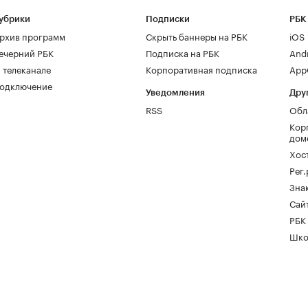
убрики
Подписки
РБК
рхив программ
Скрыть баннеры на РБК
iOS
ечерний РБК
Подписка на РБК
And
 телеканале
Корпоративная подписка
AppG
одключение
Уведомления
Дру
RSS
Обл
Кор
дом
Хос
Рег
Зна
Сайт
РБК
Шко