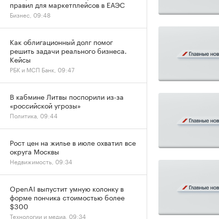
правил для маркетплейсов в ЕАЭС
Бизнес, 09:48
Как облигационный долг помог
решить задачи реального бизнеса.
Кейсы
РБК и МСП Банк, 09:47
В кабмине Литвы поспорили из-за
«российской угрозы»
Политика, 09:44
Рост цен на жилье в июле охватил все
округа Москвы
Недвижимость, 09:34
OpenAI выпустит умную колонку в
форме пончика стоимостью более
$300
Технологии и медиа, 09:34