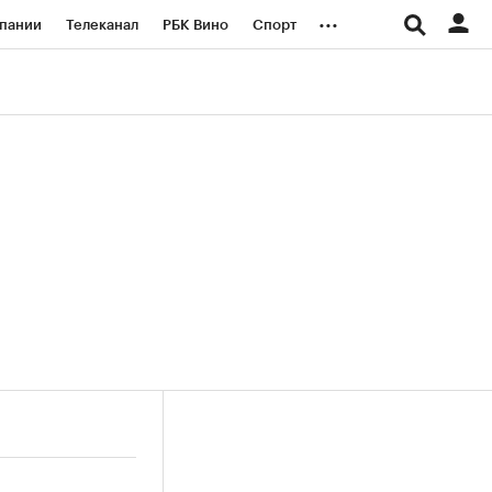
...
пании
Телеканал
РБК Вино
Спорт
ые проекты
Город
Стиль
Крипто
Спецпроекты СПб
логии и медиа
Финансы