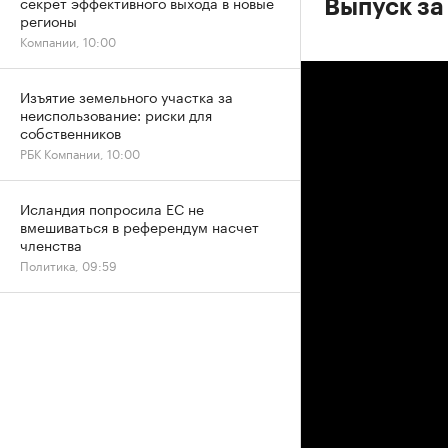
секрет эффективного выхода в новые
Выпуск за
регионы
Компании, 10:00
Изъятие земельного участка за
неиспользование: риски для
собственников
РБК Компании, 10:00
Исландия попросила ЕС не
вмешиваться в референдум насчет
членства
Политика, 09:59