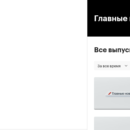
00
Главные 
Все выпу
За все время