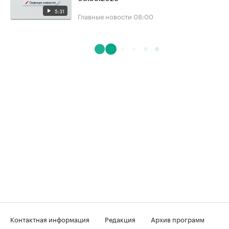
5:31
Главные новости
08:00
Контактная информация
Редакция
Архив программ