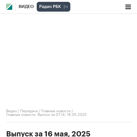
ВИДЕО
Видео
/
Передачи
/
Главные новости
/
Главные новости. Выпуск за 07:14, 16.05.2025
Выпуск за 16 мая, 2025