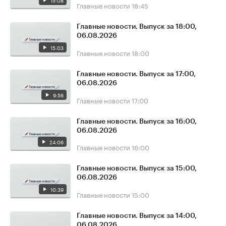
15:08
Главные новости
18:45
Главные новости. Выпуск за 18:00,
06.08.2026
15:03
Главные новости
18:00
Главные новости. Выпуск за 17:00,
06.08.2026
9:56
Главные новости
17:00
Главные новости. Выпуск за 16:00,
06.08.2026
24:06
Главные новости
16:00
Главные новости. Выпуск за 15:00,
06.08.2026
10:39
Главные новости
15:00
Главные новости. Выпуск за 14:00,
06.08.2026