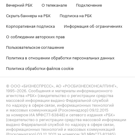
Вечерний РБК
О телеканале
Подключение
Скрыть баннеры на РБК
Подписка на РБК
Корпоративная подписка
Информация об ограничениях
О соблюдении авторских прав
Пользовательское соглашение
Политика в отношении обработки персональных данных
Политика обработки файлов cookie
© ООО «БИЗНЕСПРЕСС», АО «РОСБИЗНЕСКОНСАЛТИНГ»,
1995–2026
. Сообщения и материалы информационного
агентства «РБК» (свидетельство о регистрации средства
массовой информации выдано Федеральной службой
по надзору в сфере связи, информационных технологий
и массовых коммуникаций (Роскомнадзор) 09.12.2015
за номером ИА №ФС77-63848) и сетевого издания «РБК»
(свидетельство о регистрации средства массовой информации
выдано Федеральной службой по надзору в сфере связи,
информационных технологий и массовых коммуникаций
(Роскомнадзор) 03.12.2021 за номером ЭЛ №ФС77-82385)