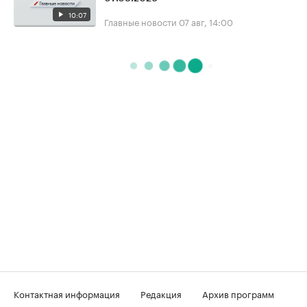
10:07
Главные новости
07 авг, 14:00
Контактная информация
Редакция
Архив программ