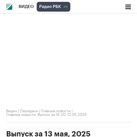
ВИДЕО
Видео
/
Передачи
/
Главные новости
/
Главные новости. Выпуск за 16:20, 13.05.2025
Выпуск за 13 мая, 2025