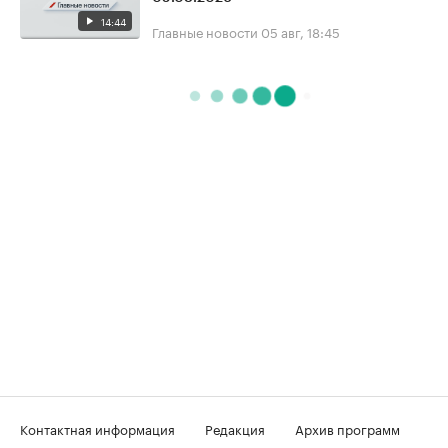
14:44
Главные новости
05 авг, 18:45
Контактная информация
Редакция
Архив программ