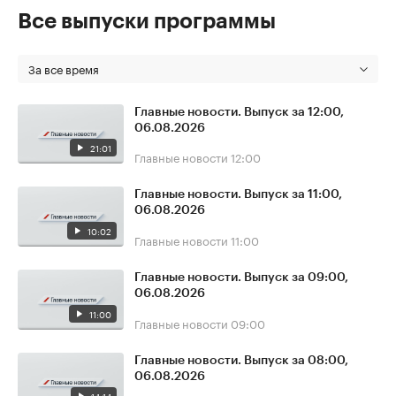
Все выпуски программы
За все время
Главные новости. Выпуск за 12:00,
06.08.2026
21:01
Главные новости
12:00
Главные новости. Выпуск за 11:00,
06.08.2026
10:02
Главные новости
11:00
Главные новости. Выпуск за 09:00,
06.08.2026
11:00
Главные новости
09:00
Главные новости. Выпуск за 08:00,
06.08.2026