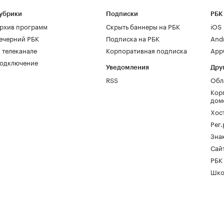
убрики
Подписки
РБК
рхив программ
Скрыть баннеры на РБК
iOS
ечерний РБК
Подписка на РБК
And
 телеканале
Корпоративная подписка
AppG
одключение
Уведомления
Дру
RSS
Обл
Кор
дом
Хос
Рег
Зна
Сайт
РБК
Шко