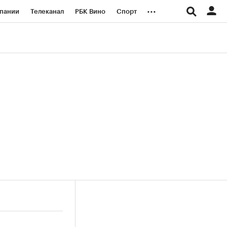
...
пании
Телеканал
РБК Вино
Спорт
ые проекты
Город
Стиль
Крипто
Спецпроекты СПб
логии и медиа
Финансы