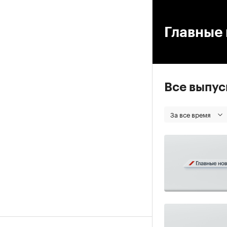
00
Главные 
Все выпу
За все время