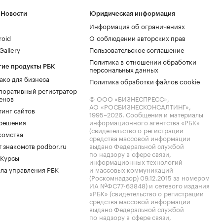
 Новости
Юридическая информация
Информация об ограничениях
roid
О соблюдении авторских прав
allery
Пользовательское соглашение
Политика в отношении обработки
гие продукты РБК
персональных данных
ако для бизнеса
Политика обработки файлов cookie
поративный регистратор
енов
© ООО «БИЗНЕСПРЕСС»,
АО «РОСБИЗНЕСКОНСАЛТИНГ»,
тинг сайтов
1995–2026
. Сообщения и материалы
.решения
информационного агентства «РБК»
(свидетельство о регистрации
комства
средства массовой информации
 знакомств podbor.ru
выдано Федеральной службой
по надзору в сфере связи,
 Курсы
информационных технологий
ла управления РБК
и массовых коммуникаций
(Роскомнадзор) 09.12.2015 за номером
ИА №ФС77-63848) и сетевого издания
«РБК» (свидетельство о регистрации
средства массовой информации
выдано Федеральной службой
по надзору в сфере связи,