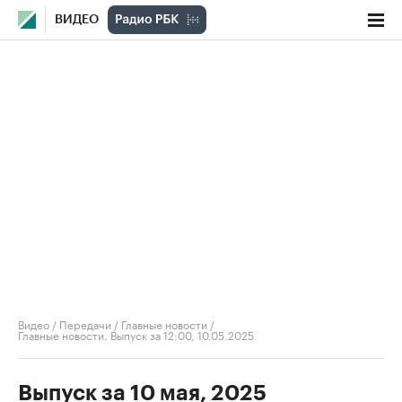
ВИДЕО
Видео
/
Передачи
/
Главные новости
/
Главные новости. Выпуск за 12:00, 10.05.2025
Выпуск за 10 мая, 2025