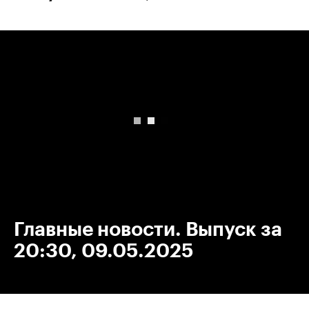
00:00
/
00:00
Главные новости. Выпуск за
20:30, 09.05.2025