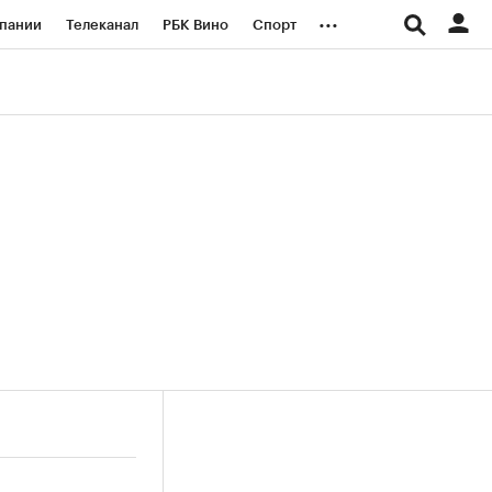
...
пании
Телеканал
РБК Вино
Спорт
ые проекты
Город
Стиль
Крипто
Спецпроекты СПб
логии и медиа
Финансы