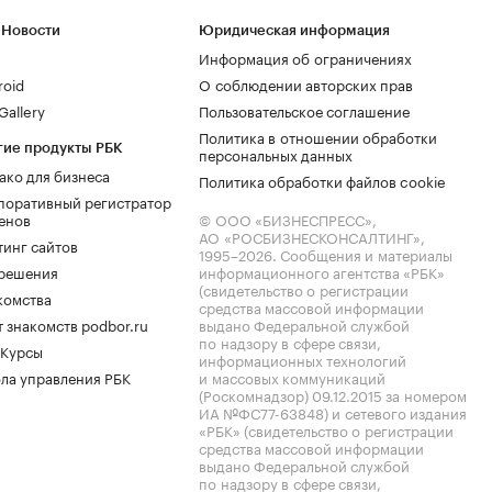
 Новости
Юридическая информация
Информация об ограничениях
roid
О соблюдении авторских прав
allery
Пользовательское соглашение
Политика в отношении обработки
гие продукты РБК
персональных данных
ако для бизнеса
Политика обработки файлов cookie
поративный регистратор
енов
© ООО «БИЗНЕСПРЕСС»,
АО «РОСБИЗНЕСКОНСАЛТИНГ»,
тинг сайтов
1995–2026
. Сообщения и материалы
.решения
информационного агентства «РБК»
(свидетельство о регистрации
комства
средства массовой информации
 знакомств podbor.ru
выдано Федеральной службой
по надзору в сфере связи,
 Курсы
информационных технологий
ла управления РБК
и массовых коммуникаций
(Роскомнадзор) 09.12.2015 за номером
ИА №ФС77-63848) и сетевого издания
«РБК» (свидетельство о регистрации
средства массовой информации
выдано Федеральной службой
по надзору в сфере связи,