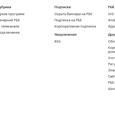
убрики
Подписки
РБК
рхив программ
Скрыть баннеры на РБК
iOS
ечерний РБК
Подписка на РБК
And
 телеканале
Корпоративная подписка
AppG
одключение
Уведомления
Дру
RSS
Обл
Кор
дом
Хос
Рег
Зна
Сайт
РБК
Шко