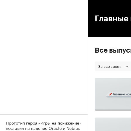
00
Главные 
Все выпу
За все время
Прототип героя «Игры на понижение»
поставил на падение Oracle и Nebius