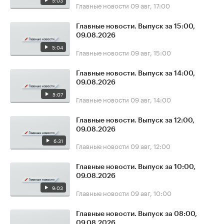
5:03
Главные новости
09 авг, 17:00
Главные новости. Выпуск за 15:00,
09.08.2026
5:04
Главные новости
09 авг, 15:00
Главные новости. Выпуск за 14:00,
09.08.2026
5:07
Главные новости
09 авг, 14:00
Главные новости. Выпуск за 12:00,
09.08.2026
6:31
Главные новости
09 авг, 12:00
Главные новости. Выпуск за 10:00,
09.08.2026
9:03
Главные новости
09 авг, 10:00
Главные новости. Выпуск за 08:00,
09.08.2026