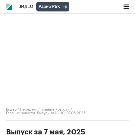
ВИДЕО
Видео
/
Передачи
/
Главные новости
/
Главные новости. Выпуск за 13:00, 07.05.2025
Выпуск за 7 мая, 2025