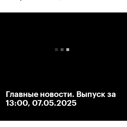
00:00
/
00:00
Главные новости. Выпуск за
13:00, 07.05.2025