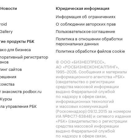
 Новости
Юридическая информация
Информация об ограничениях
roid
О соблюдении авторских прав
allery
Пользовательское соглашение
Политика в отношении обработки
гие продукты РБК
персональных данных
ако для бизнеса
Политика обработки файлов cookie
поративный регистратор
енов
© ООО «БИЗНЕСПРЕСС»,
АО «РОСБИЗНЕСКОНСАЛТИНГ»,
тинг сайтов
1995–2026
. Сообщения и материалы
.решения
информационного агентства «РБК»
(свидетельство о регистрации
комства
средства массовой информации
 знакомств podbor.ru
выдано Федеральной службой
по надзору в сфере связи,
 Курсы
информационных технологий
ла управления РБК
и массовых коммуникаций
(Роскомнадзор) 09.12.2015 за номером
ИА №ФС77-63848) и сетевого издания
«РБК» (свидетельство о регистрации
средства массовой информации
выдано Федеральной службой
по надзору в сфере связи,