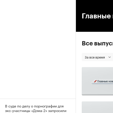
00
Главные 
Все выпу
За все время
В суде по делу о порнографии для
экс-участницы «Дома-2» запросили