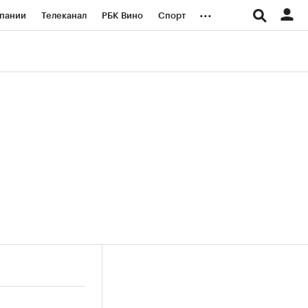
...
пании
Телеканал
РБК Вино
Спорт
ые проекты
Город
Стиль
Крипто
Спецпроекты СПб
логии и медиа
Финансы