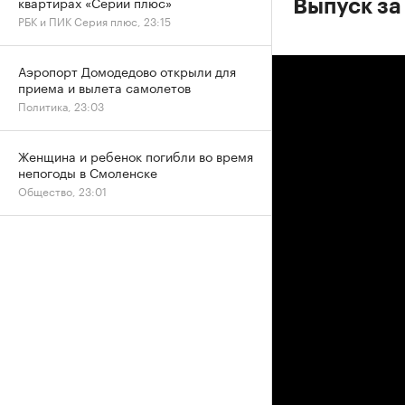
квартирах «Серии плюс»
Выпуск за
РБК и ПИК Серия плюс, 23:15
Аэропорт Домодедово открыли для
приема и вылета самолетов
Политика, 23:03
Женщина и ребенок погибли во время
непогоды в Смоленске
Общество, 23:01