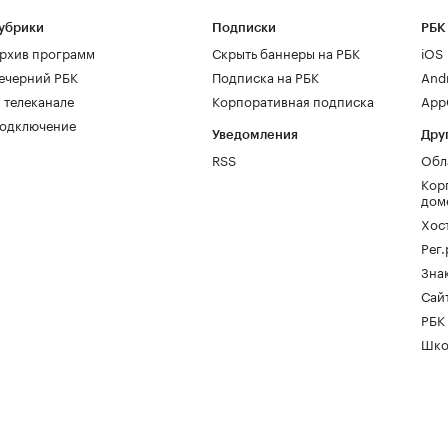
убрики
Подписки
РБК
рхив программ
Скрыть баннеры на РБК
iOS
ечерний РБК
Подписка на РБК
And
 телеканале
Корпоративная подписка
AppG
одключение
Уведомления
Дру
RSS
Обл
Кор
дом
Хос
Рег
Зна
Сайт
РБК
Шко