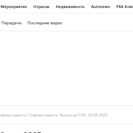
Мероприятия
Отрасли
Недвижимость
Autonews
РБК Ком
ние
РБК Курсы
РБК Life
Тренды
Визионеры
Национальн
Передачи
Последние видео
б
Исследования
Кредитные рейтинги
Франшизы
Газета
роверка контрагентов
Политика
Экономика
Бизнес
Техно
лавные новости
/
Главные новости. Выпуск за 17:00, 02.05.2025