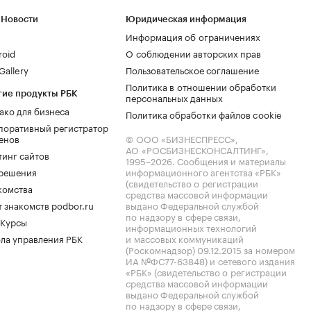
 Новости
Юридическая информация
Информация об ограничениях
roid
О соблюдении авторских прав
allery
Пользовательское соглашение
Политика в отношении обработки
гие продукты РБК
персональных данных
ако для бизнеса
Политика обработки файлов cookie
поративный регистратор
енов
© ООО «БИЗНЕСПРЕСС»,
АО «РОСБИЗНЕСКОНСАЛТИНГ»,
тинг сайтов
1995–2026
. Сообщения и материалы
.решения
информационного агентства «РБК»
(свидетельство о регистрации
комства
средства массовой информации
 знакомств podbor.ru
выдано Федеральной службой
по надзору в сфере связи,
 Курсы
информационных технологий
ла управления РБК
и массовых коммуникаций
(Роскомнадзор) 09.12.2015 за номером
ИА №ФС77-63848) и сетевого издания
«РБК» (свидетельство о регистрации
средства массовой информации
выдано Федеральной службой
по надзору в сфере связи,