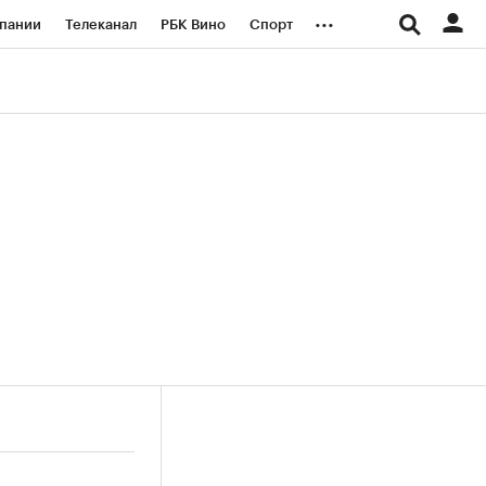
...
пании
Телеканал
РБК Вино
Спорт
ые проекты
Город
Стиль
Крипто
Спецпроекты СПб
логии и медиа
Финансы