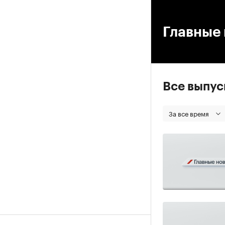
00
Главные 
Все выпу
За все время