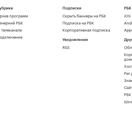
убрики
Подписки
РБК
рхив программ
Скрыть баннеры на РБК
iOS
ечерний РБК
Подписка на РБК
And
 телеканале
Корпоративная подписка
AppG
одключение
Уведомления
Дру
RSS
Обл
Кор
дом
Хос
Рег
Зна
Сайт
РБК
Шко