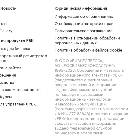
 Новости
Юридическая информация
Информация об ограничениях
roid
О соблюдении авторских прав
allery
Пользовательское соглашение
Политика в отношении обработки
гие продукты РБК
персональных данных
ако для бизнеса
Политика обработки файлов cookie
поративный регистратор
енов
© ООО «БИЗНЕСПРЕСС»,
АО «РОСБИЗНЕСКОНСАЛТИНГ»,
тинг сайтов
1995–2026
. Сообщения и материалы
.решения
информационного агентства «РБК»
(свидетельство о регистрации
комства
средства массовой информации
 знакомств podbor.ru
выдано Федеральной службой
по надзору в сфере связи,
 Курсы
информационных технологий
ла управления РБК
и массовых коммуникаций
(Роскомнадзор) 09.12.2015 за номером
ИА №ФС77-63848) и сетевого издания
«РБК» (свидетельство о регистрации
средства массовой информации
выдано Федеральной службой
по надзору в сфере связи,