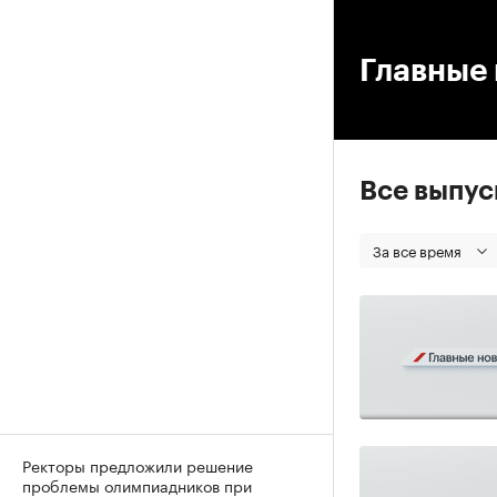
00
Главные 
Все выпу
За все время
Ректоры предложили решение
проблемы олимпиадников при