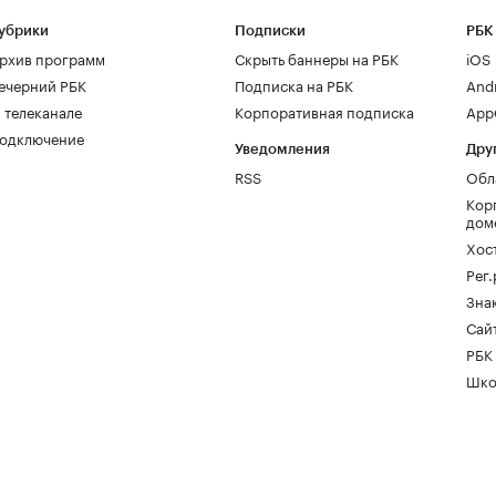
убрики
Подписки
РБК
рхив программ
Скрыть баннеры на РБК
iOS
ечерний РБК
Подписка на РБК
And
 телеканале
Корпоративная подписка
AppG
одключение
Уведомления
Дру
RSS
Обл
Кор
дом
Хос
Рег
Зна
Сайт
РБК
Шко