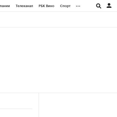
...
пании
Телеканал
РБК Вино
Спорт
ые проекты
Город
Стиль
Крипто
Спецпроекты СПб
логии и медиа
Финансы