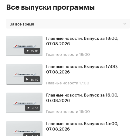
Все выпуски программы
За все время
Главные новости. Выпуск за 18:00,
07.08.2026
15:01
Главные новости
18:00
Главные новости. Выпуск за 17:00,
07.08.2026
14:49
Главные новости
17:00
Главные новости. Выпуск за 16:00,
07.08.2026
4:58
Главные новости
16:00
Главные новости. Выпуск за 15:00,
07.08.2026