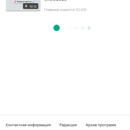
10:12
Главные новости
10:00
Контактная информация
Редакция
Архив программ