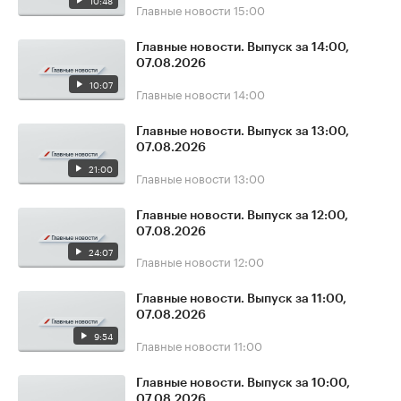
10:48
Главные новости
15:00
Главные новости. Выпуск за 14:00,
07.08.2026
10:07
Главные новости
14:00
Главные новости. Выпуск за 13:00,
07.08.2026
21:00
Главные новости
13:00
Главные новости. Выпуск за 12:00,
07.08.2026
24:07
Главные новости
12:00
Главные новости. Выпуск за 11:00,
07.08.2026
9:54
Главные новости
11:00
Главные новости. Выпуск за 10:00,
07.08.2026