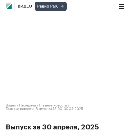
ВИДЕО
Видео
/
Передачи
/
Главные новости
/
Главные новости. Выпуск за 13:00, 30.04.2025
Выпуск за 30 апреля, 2025