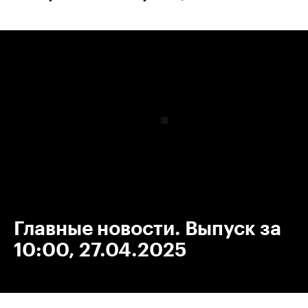
00:00
/
00:00
Главные новости. Выпуск за
10:00, 27.04.2025