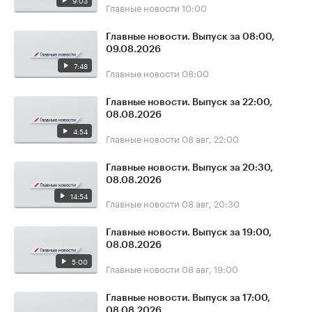
9:03
Главные новости
10:00
Главные новости. Выпуск за 08:00,
09.08.2026
7:48
Главные новости
08:00
Главные новости. Выпуск за 22:00,
08.08.2026
4:54
Главные новости
08 авг, 22:00
Главные новости. Выпуск за 20:30,
08.08.2026
14:54
Главные новости
08 авг, 20:30
Главные новости. Выпуск за 19:00,
08.08.2026
5:00
Главные новости
08 авг, 19:00
Главные новости. Выпуск за 17:00,
08.08.2026