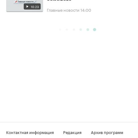
10:23
Главные новости
14:00
Контактная информация
Редакция
Архив программ