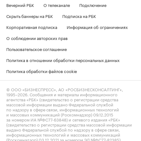
Вечерний РБК
О телеканале
Подключение
Скрыть баннеры на РБК
Подписка на РБК
Корпоративная подписка
Информация об ограничениях
О соблюдении авторских прав
Пользовательское соглашение
Политика в отношении обработки персональных данных
Политика обработки файлов cookie
© ООО «БИЗНЕСПРЕСС», АО «РОСБИЗНЕСКОНСАЛТИНГ»,
1995–2026
. Сообщения и материалы информационного
агентства «РБК» (свидетельство о регистрации средства
массовой информации выдано Федеральной службой
по надзору в сфере связи, информационных технологий
и массовых коммуникаций (Роскомнадзор) 09.12.2015
за номером ИА №ФС77-63848) и сетевого издания «РБК»
(свидетельство о регистрации средства массовой информации
выдано Федеральной службой по надзору в сфере связи,
информационных технологий и массовых коммуникаций
(Роскомнадзор) 03.12.2021 за номером ЭЛ №ФС77-82385)