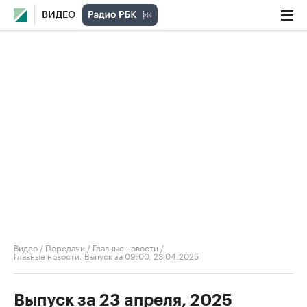
ВИДЕО
Видео
/
Передачи
/
Главные новости
/
Главные новости. Выпуск за 09:00, 23.04.2025
Выпуск за 23 апреля, 2025