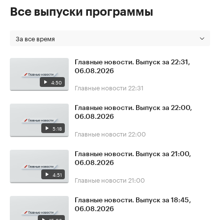
Все выпуски программы
За все время
Главные новости. Выпуск за 22:31,
06.08.2026
4:50
Главные новости
22:31
Главные новости. Выпуск за 22:00,
06.08.2026
5:18
Главные новости
22:00
Главные новости. Выпуск за 21:00,
06.08.2026
4:51
Главные новости
21:00
Главные новости. Выпуск за 18:45,
06.08.2026