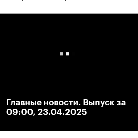
00:00
/
00:00
Главные новости. Выпуск за
09:00, 23.04.2025