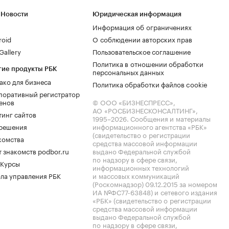
 Новости
Юридическая информация
Информация об ограничениях
roid
О соблюдении авторских прав
allery
Пользовательское соглашение
Политика в отношении обработки
гие продукты РБК
персональных данных
ако для бизнеса
Политика обработки файлов cookie
поративный регистратор
енов
© ООО «БИЗНЕСПРЕСС»,
АО «РОСБИЗНЕСКОНСАЛТИНГ»,
тинг сайтов
1995–2026
. Сообщения и материалы
.решения
информационного агентства «РБК»
(свидетельство о регистрации
комства
средства массовой информации
 знакомств podbor.ru
выдано Федеральной службой
по надзору в сфере связи,
 Курсы
информационных технологий
ла управления РБК
и массовых коммуникаций
(Роскомнадзор) 09.12.2015 за номером
ИА №ФС77-63848) и сетевого издания
«РБК» (свидетельство о регистрации
средства массовой информации
выдано Федеральной службой
по надзору в сфере связи,