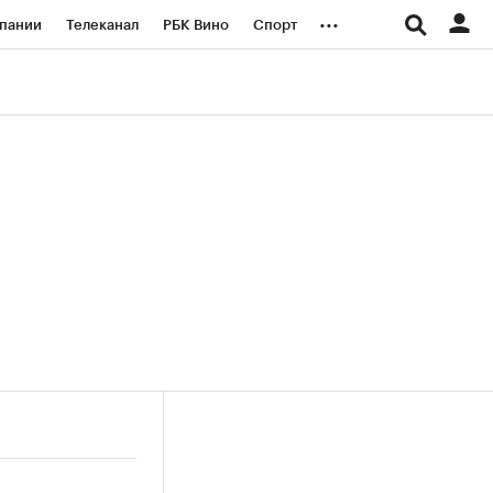
...
пании
Телеканал
РБК Вино
Спорт
ые проекты
Город
Стиль
Крипто
Спецпроекты СПб
логии и медиа
Финансы