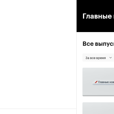
00
Главные 
Все выпу
За все время