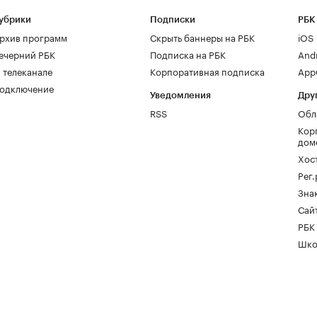
убрики
Подписки
РБК
рхив программ
Скрыть баннеры на РБК
iOS
ечерний РБК
Подписка на РБК
And
 телеканале
Корпоративная подписка
AppG
одключение
Уведомления
Дру
RSS
Обл
Кор
дом
Хос
Рег
Зна
Сайт
РБК
Шко