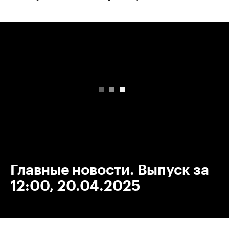
00:00
/
00:00
Главные новости. Выпуск за
12:00, 20.04.2025