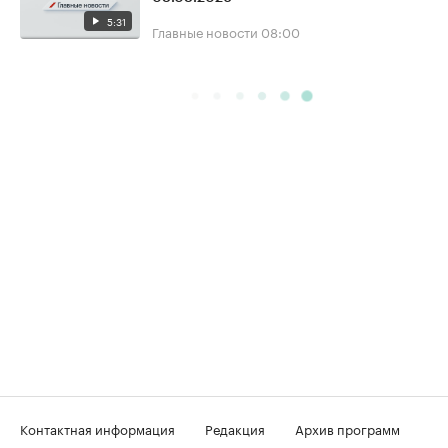
5:31
Главные новости
08:00
Контактная информация
Редакция
Архив программ