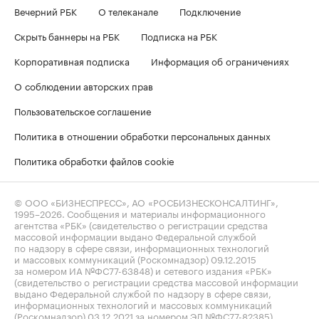
Вечерний РБК
О телеканале
Подключение
Скрыть баннеры на РБК
Подписка на РБК
Корпоративная подписка
Информация об ограничениях
О соблюдении авторских прав
Пользовательское соглашение
Политика в отношении обработки персональных данных
Политика обработки файлов cookie
© ООО «БИЗНЕСПРЕСС», АО «РОСБИЗНЕСКОНСАЛТИНГ»,
1995–2026
. Сообщения и материалы информационного
агентства «РБК» (свидетельство о регистрации средства
массовой информации выдано Федеральной службой
по надзору в сфере связи, информационных технологий
и массовых коммуникаций (Роскомнадзор) 09.12.2015
за номером ИА №ФС77-63848) и сетевого издания «РБК»
(свидетельство о регистрации средства массовой информации
выдано Федеральной службой по надзору в сфере связи,
информационных технологий и массовых коммуникаций
(Роскомнадзор) 03.12.2021 за номером ЭЛ №ФС77-82385)