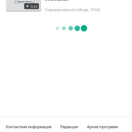
5:23
Главные новости
08 авг, 17:00
Контактная информация
Редакция
Архив программ