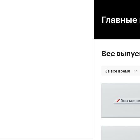
00
Главные 
Все выпу
За все время