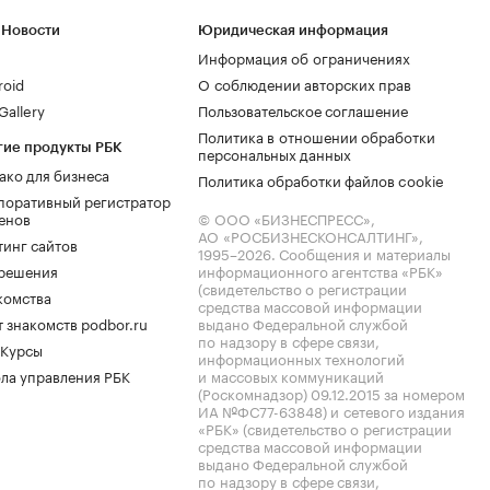
 Новости
Юридическая информация
Информация об ограничениях
roid
О соблюдении авторских прав
allery
Пользовательское соглашение
Политика в отношении обработки
гие продукты РБК
персональных данных
ако для бизнеса
Политика обработки файлов cookie
поративный регистратор
енов
© ООО «БИЗНЕСПРЕСС»,
АО «РОСБИЗНЕСКОНСАЛТИНГ»,
тинг сайтов
1995–2026
. Сообщения и материалы
.решения
информационного агентства «РБК»
(свидетельство о регистрации
комства
средства массовой информации
 знакомств podbor.ru
выдано Федеральной службой
по надзору в сфере связи,
 Курсы
информационных технологий
ла управления РБК
и массовых коммуникаций
(Роскомнадзор) 09.12.2015 за номером
ИА №ФС77-63848) и сетевого издания
«РБК» (свидетельство о регистрации
средства массовой информации
выдано Федеральной службой
по надзору в сфере связи,