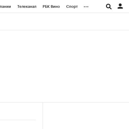
...
пании
Телеканал
РБК Вино
Спорт
ые проекты
Город
Стиль
Крипто
Спецпроекты СПб
логии и медиа
Финансы