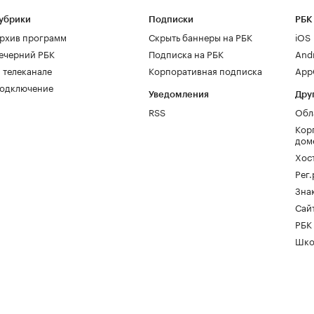
убрики
Подписки
РБК
рхив программ
Скрыть баннеры на РБК
iOS
ечерний РБК
Подписка на РБК
And
 телеканале
Корпоративная подписка
AppG
одключение
Уведомления
Дру
RSS
Обл
Кор
дом
Хос
Рег
Зна
Сайт
РБК
Шко