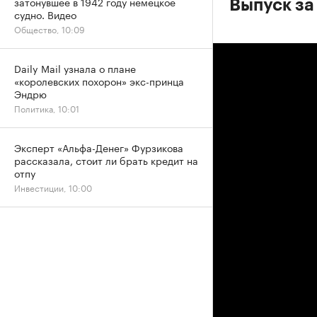
затонувшее в 1942 году немецкое
Выпуск за
судно. Видео
Общество, 10:09
Daily Mail узнала о плане
«королевских похорон» экс-принца
Эндрю
Политика, 10:01
Эксперт «Альфа-Денег» Фурзикова
рассказала, стоит ли брать кредит на
отпу
Инвестиции, 10:00